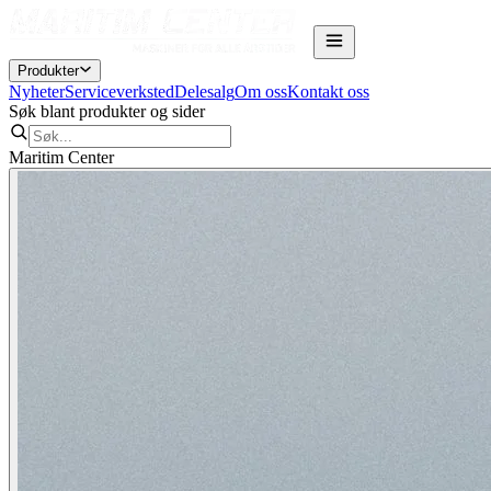
Produkter
Nyheter
Serviceverksted
Delesalg
Om oss
Kontakt oss
Søk blant produkter og sider
Maritim Center